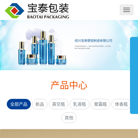
切
换
导
航
产品中心
全部产品
新品
真空瓶
乳液瓶
膏霜瓶
体香瓶
其他