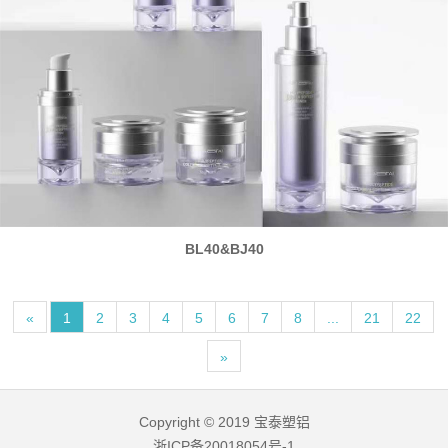
BL40&BJ40
«
1
2
3
4
5
6
7
8
...
21
22
»
Copyright © 2019 宝泰塑铝
浙ICP备20018054号-1