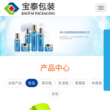
切
换
导
航
产品中心
全部产品
新品
真空瓶
乳液瓶
膏霜瓶
体香瓶
其他