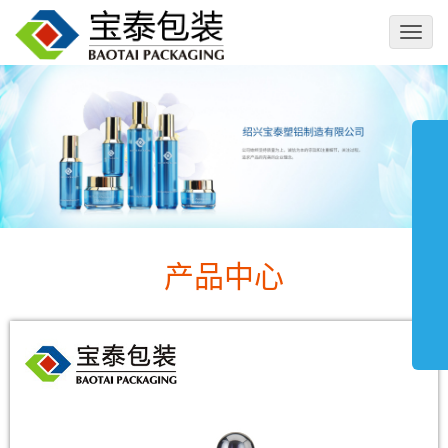
切
换
导
航
产品中心