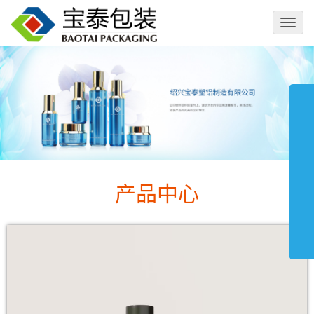
切
换
导
航
产品中心