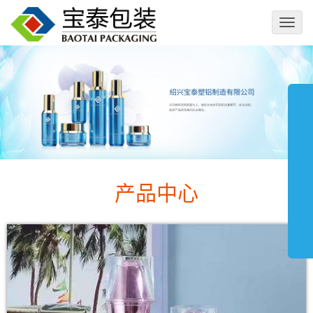
切
换
导
航
产品中心