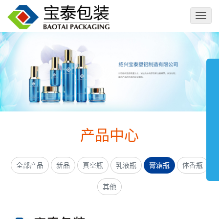
切
换
导
航
产品中心
全部产品
新品
真空瓶
乳液瓶
膏霜瓶
体香瓶
其他