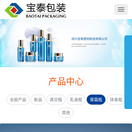
切
换
导
航
产品中心
全部产品
新品
真空瓶
乳液瓶
膏霜瓶
体香瓶
其他